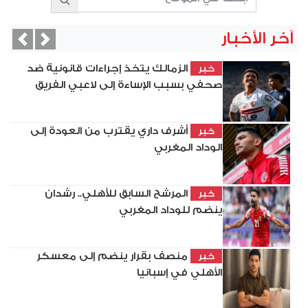
آخر الأخبار
vious
Next
الزمالك يتخذ إجراءات قانونية ضد
خبر
صحفي بسبب الإساءة إلى لاعبي الفريق
أشرف داري يقترب من العودة إلى
خبر
الوداد المغربي
المرشح السابق للأهلي.. رشدان
خبر
ينضم للوداد المغربي
منصف بقرار ينضم إلى معسكر
خبر
الأهلي في إسبانيا