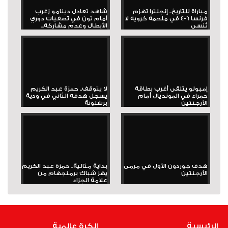
مباراة للتاريخ.. إنجلترا تهزم
شاهد تعادل دينامو زغرب
فرنسا 6-4 في ملحمة كروية لا
أمام ثون في تصفيات دوري
تُنسى
الأبطال وعدم مشاركة...
إمبولو يتلقى أغرب بطاقة
لا يتوقف.. حمزة عبد الكريم
حمراء في المونديال أمام
يسجل هدفه الثاني في ودية
الأرجنتين
برشلونة
هدف جوردون الأول في مرمى
بداية مثالية.. حمزة عبد الكريم
الأرجنتين
يهز شباك برمنجهام من
علامة الجزاء
الرئيسية
الكرة عالمية