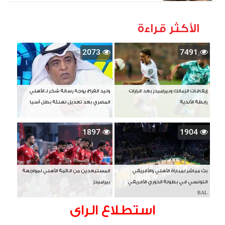
الأكثر قراءة
2073
7491
إيقافات الزمالك وبيراميدز بعد قرارات
وليد الفراج يوجه رسالة شكر لـ الأهلي
رابطة الأندية
المصري بعد تعديل تهنئة بطل آسيا
1897
1904
بث مباشر لمباراة الأهلي والأفريقي
المستبعدين من قائمة الأهلي لمواجهة
التونسي في بطولة الدوري الأفريقي
بيراميدز
BAL
استطلاع الراى