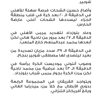
شوبير.
وأضاع حسين الشحات فرصة سهلة للأهلي
في الدقيقة الـ 20 بعد كرة في قلب منطقة
الجزاء ليسددها الشحات أعلى عارضة
الحارس.
وعاد بلوزداد لتهديد مرمى الأهلي في
الدقيقة الـ 27 بعد مرور من ناحية هاني لكن
أبعدها محمد عبدالمنعم خارج الملعب.
في الدقيقة الـ 39، سدد مزيان تسديدة من
بعيد ليتصدى لها مصطفى شوبير بنجاح.
وصوب أنتوني موديست الكرة برأسه في
الدقيقة الـ 43 بعد عرضية من محمد ناحية
لكن مرت الكرة بجوار مرمى شباب بلوزداد.
ويتواجد الفريقان في المجموعة الرابعة
بدوري الأبطال مع كلا من: ميدياما الغاني
ويانج أفريكانز التنزاني.