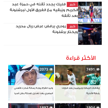
فليك يجدد ثقته في حمزة عبد
خبر
الكريم ويُبقيه مع الفريق الأول لبرشلونة
بعد تألقه
رودري يرفض عرض ريال مدريد
خبر
ويختار برشلونة
الأكثر قراءة
2073
7491
إيقافات الزمالك وبيراميدز بعد قرارات
وليد الفراج يوجه رسالة شكر لـ الأهلي
رابطة الأندية
المصري بعد تعديل تهنئة بطل آسيا
1897
1904