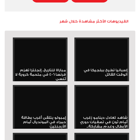
الفيديوهات الأكثر مشاهدة خلال شهر
إسبانيا تطيح ببلجيكا في
مباراة للتاريخ.. إنجلترا تهزم
الوقت القاتل
فرنسا 6-4 في ملحمة كروية لا
تُنسى
شاهد تعادل دينامو زغرب
إمبولو يتلقى أغرب بطاقة
أمام ثون في تصفيات دوري
حمراء في المونديال أمام
الأبطال وعدم مشاركة...
الأرجنتين