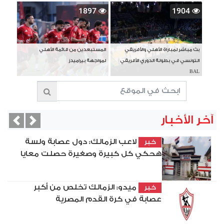
1897
1904
بث مباشر لمباراة الأهلي والأفريقي
المستبعدين من قائمة الأهلي
التونسي في بطولة الدوري الأفريقي
لمواجهة بيراميدز
BAL
آخر الأخبار
vious
Next
لاعب الزمالك: دول عصابة ولسة
خبر
هحكي كل كبيرة وصغيرة حصلت معايا
ميدو: الزمالك تخلص من أكبر
خبر
عصابة في كرة القدم المصرية