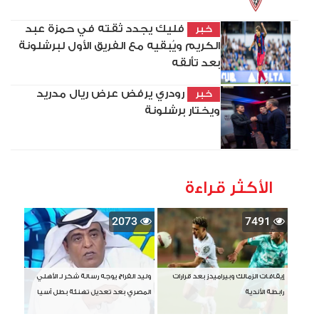
فليك يجدد ثقته في حمزة عبد
خبر
الكريم ويُبقيه مع الفريق الأول لبرشلونة
بعد تألقه
رودري يرفض عرض ريال مدريد
خبر
ويختار برشلونة
الأكثر قراءة
2073
7491
إيقافات الزمالك وبيراميدز بعد قرارات
وليد الفراج يوجه رسالة شكر لـ الأهلي
رابطة الأندية
المصري بعد تعديل تهنئة بطل آسيا