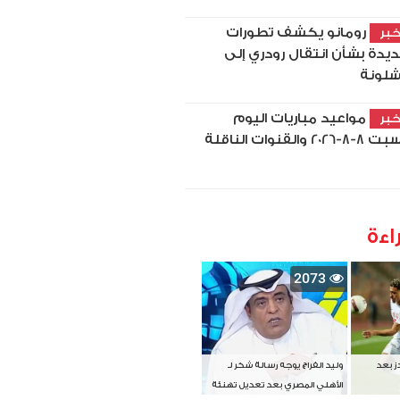
رومانو يكشف تطورات
بر
يدة بشأن انتقال رودري إلى
شلونة
مواعيد مباريات اليوم
بر
8-2026 والقنوات الناقلة
اءة
2073
دز بعد
وليد الفراج يوجه رسالة شكر لـ
الأهلي المصري بعد تعديل تهنئة