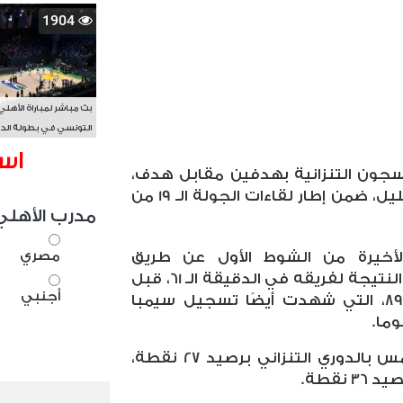
1904
بث مباشر لمباراة الأهلي
التونسي في بطولة الد
الأفريقي BAL
اس
سجون التنزانية بهدفين مقابل هدف،
في المباراة التي جمعتهما منذ قليل، ضمن إطار لقاءات الجولة الـ 19 من
مدرب الأهلي
مصري
أخيرة من الشوط الأول عن طريق
سامسوني مبانجولا، الذي ضاعف النتيجة لفريقه في الدقيقة الـ 61، قبل
أجنبي
أن يتعرض للطرد في الدقيقة 89، التي شهدت أيضًا تسجيل سيمبا
ما.
ويحتل السجون الآن المركز الخامس بالدوري التنزاني برصيد 27 نقطة،
نقطة.