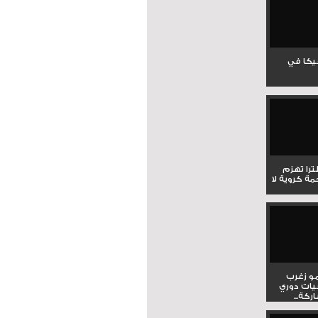
جيكا في
لترا تهزم
ي ملحمة كروية لا
و زغرب
يات دوري
كة...