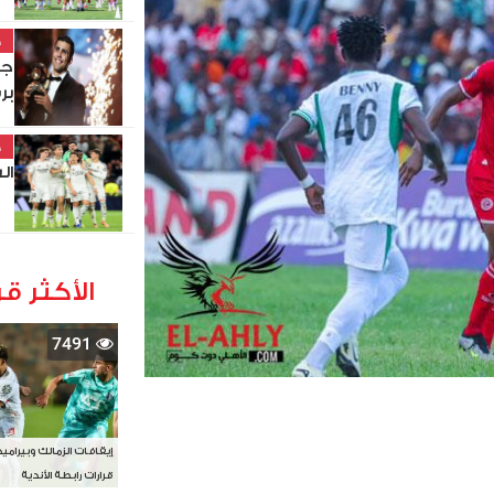
خ
جد
بر
خ
السبت 8-
الأكثر قر
7491
إيقافات الزمالك وبيرامي
قرارات رابطة الأندية