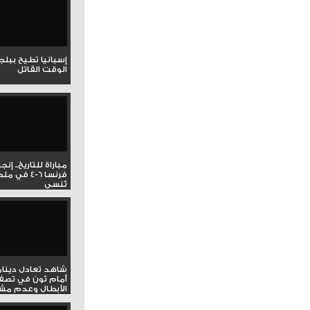
إسبانيا تطيح ببل
الوقت القاتل
مباراة للتاريخ.. إنج
فرنسا 6-4 ف
تُنسى
شاهد تعادل دينام
أمام ثون في تصف
الأبطال وعدم مشار