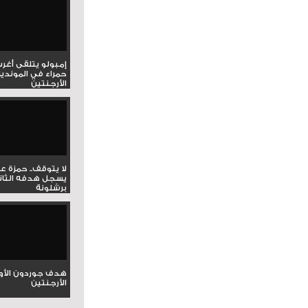
إمبولو يتلقى أغر
حمراء في المونديا
الأرجنتين
لا يتوقف.. حمزة ع
يسجل هدفه الثان
برشلونة
هدف جوردون الأو
الأرجنتين