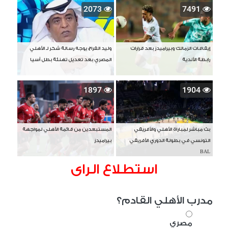
2073
7491
إيقافات الزمالك وبيراميدز بعد قرارات
وليد الفراج يوجه رسالة شكر لـ الأهلي
رابطة الأندية
المصري بعد تعديل تهنئة بطل آسيا
1897
1904
بث مباشر لمباراة الأهلي والأفريقي
المستبعدين من قائمة الأهلي لمواجهة
التونسي في بطولة الدوري الأفريقي
بيراميدز
BAL
استطلاع الراى
مدرب الأهلي القادم؟
مصري