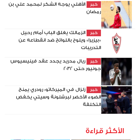
الأهلي يوجه الشكر لمحمد علي بن
خبر
رمضان
الزمالك يغلق الباب أمام رحيل
خبر
«بيزيرا» ويلوح باللوائح ضد انقطاعه عن
التدريبات
ريال مدريد يجدد عقد فينيسيوس
خبر
جونيور حتى 2032
زلزال في الميركاتو: رودري يمنح
خبر
الضوء الأخضر لبرشلونة وسيتي يخفض
التكلفة
الأكثر قراءة