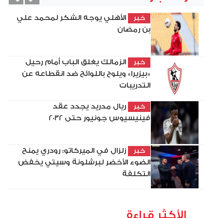
vious
Next
الأهلي يوجه الشكر لمحمد علي
خبر
بن رمضان
الزمالك يغلق الباب أمام رحيل
خبر
«بيزيرا» ويلوح باللوائح ضد انقطاعه عن
التدريبات
ريال مدريد يجدد عقد
خبر
فينيسيوس جونيور حتى 2032
زلزال في الميركاتو: رودري يمنح
خبر
الضوء الأخضر لبرشلونة وسيتي يخفض
التكلفة
الأكثر قراءة