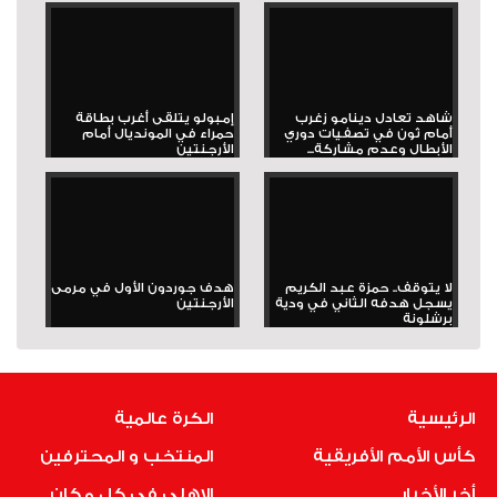
شاهد تعادل دينامو زغرب
إمبولو يتلقى أغرب بطاقة
أمام ثون في تصفيات دوري
حمراء في المونديال أمام
الأبطال وعدم مشاركة...
الأرجنتين
لا يتوقف.. حمزة عبد الكريم
هدف جوردون الأول في مرمى
يسجل هدفه الثاني في ودية
الأرجنتين
برشلونة
الرئيسية
الكرة عالمية
كأس الأمم الأفريقية
المنتخب و المحترفين
أخر الأخبار
الاهلى فى كل مكان