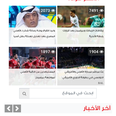
2073
7491
إيقافات الزمالك وبيراميدز بعد قرارات
وليد الفراج يوجه رسالة شكر لـ الأهلي
رابطة الأندية
المصري بعد تعديل تهنئة بطل آسيا
1897
1904
بث مباشر لمباراة الأهلي والأفريقي
المستبعدين من قائمة الأهلي
التونسي في بطولة الدوري الأفريقي
لمواجهة بيراميدز
BAL
آخر الأخبار
vious
Next