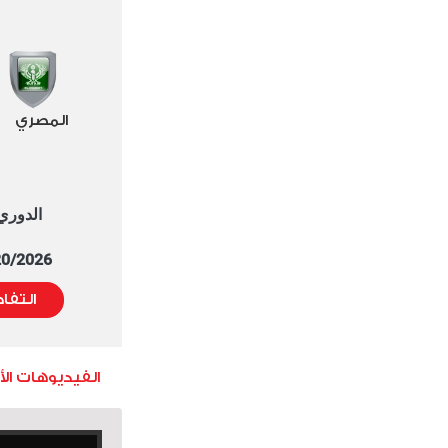
المصري
الدوري العا
5/20/2026 التوقيت 
التفا
الفيديوهات ال