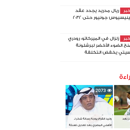
ريال مدريد يجدد عقد
بر
نيسيوس جونيور حتى 2032
زلزال في الميركاتو: رودري
بر
نح الضوء الأخضر لبرشلونة
يتي يخفض التكلفة
اءة
2073
دز بعد
وليد الفراج يوجه رسالة شكر لـ
الأهلي المصري بعد تعديل تهنئة