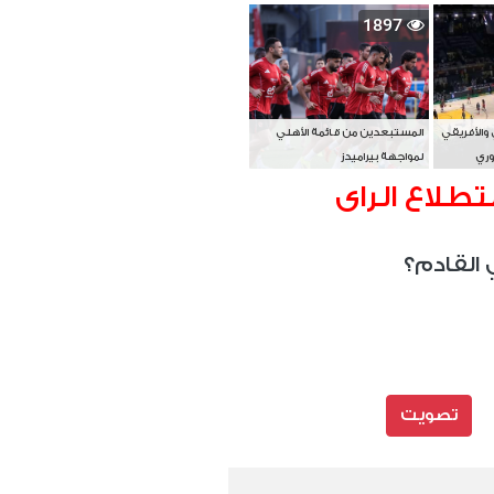
بطل آسيا
1897
 والأفريقي
المستبعدين من قائمة الأهلي
وري
لمواجهة بيراميدز
تطلاع الراى
 القادم؟
تصويت