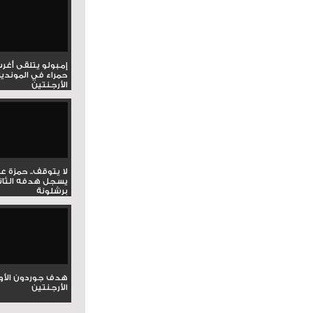
إمبولو يتلقى أغر
حمراء في المونديا
الأرجنتين
لا يتوقف.. حمزة ع
يسجل هدفه الثان
برشلونة
هدف جوردون الأو
الأرجنتين