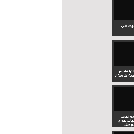
جيكا في
لترا تهزم
ي ملحمة كروية لا
و زغرب
يات دوري
كة...