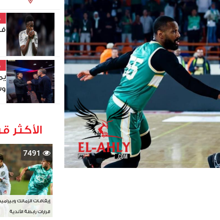
خ
في
خ
يم
وس
الأكثر قر
7491
إيقافات الزمالك وبيرامي
قرارات رابطة الأندية