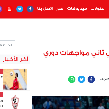
بطولات
فيديوهات
صور
اتصل بنا
ي ثاني مواجهات دوري
آخر الأخبار
خ
عل
عصمت
WhatsApp
Twitter
Facebook
خ
رح
ان