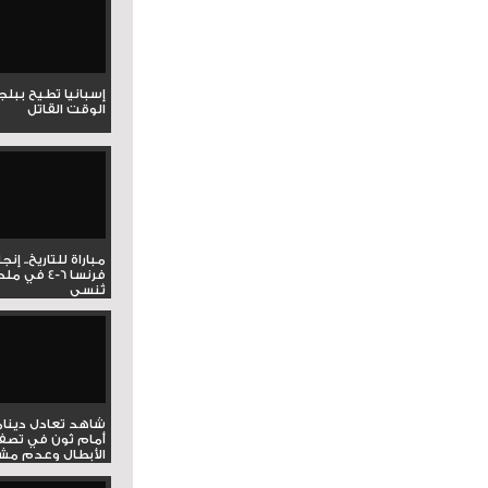
إسبانيا تطيح ببل
الوقت القاتل
مباراة للتاريخ.. إنج
فرنسا 6-4 ف
تُنسى
شاهد تعادل دينام
أمام ثون في تصف
الأبطال وعدم مشار