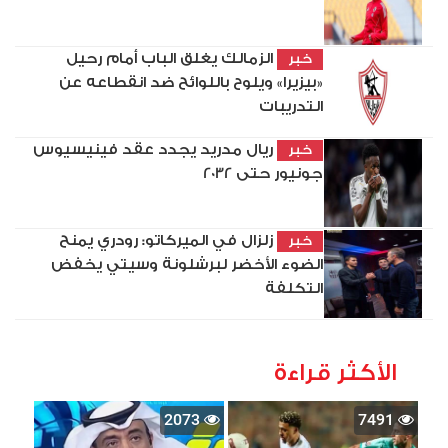
الزمالك يغلق الباب أمام رحيل
خبر
«بيزيرا» ويلوح باللوائح ضد انقطاعه عن
التدريبات
ريال مدريد يجدد عقد فينيسيوس
خبر
جونيور حتى 2032
زلزال في الميركاتو: رودري يمنح
خبر
الضوء الأخضر لبرشلونة وسيتي يخفض
التكلفة
الأكثر قراءة
2073
7491