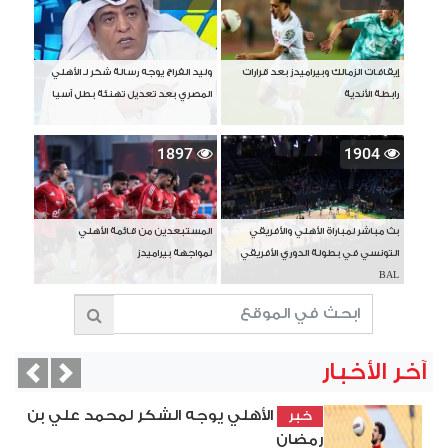
إيقافات الزمالك وبيراميدز بعد قرارات
وليد الفراج يوجه رسالة شكر لـ الأهلي
رابطة الأندية
المصري بعد تعديل تهنئة بطل آسيا
1897
1904
بث مباشر لمباراة الأهلي والأفريقي
المستبعدين من قائمة الأهلي
التونسي في بطولة الدوري الأفريقي
لمواجهة بيراميدز
BAL
آخر الأخبار
vious
Next
الأهلي يوجه الشكر لمحمد علي بن
خبر
رمضان