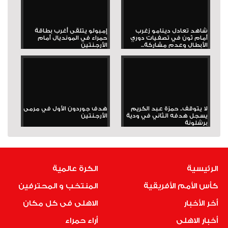
شاهد تعادل دينامو زغرب
إمبولو يتلقى أغرب بطاقة
أمام ثون في تصفيات دوري
حمراء في المونديال أمام
الأبطال وعدم مشاركة...
الأرجنتين
لا يتوقف.. حمزة عبد الكريم
هدف جوردون الأول في مرمى
يسجل هدفه الثاني في ودية
الأرجنتين
برشلونة
الرئيسية
الكرة عالمية
كأس الأمم الأفريقية
المنتخب و المحترفين
أخر الأخبار
الاهلى فى كل مكان
أخبار الاهلى
أراء حمراء