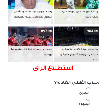
إيقافات الزمالك وبيراميدز بعد قرارات
وليد الفراج يوجه رسالة شكر لـ الأهلي
رابطة الأندية
المصري بعد تعديل تهنئة بطل آسيا
1897
1904
بث مباشر لمباراة الأهلي والأفريقي
المستبعدين من قائمة الأهلي لمواجهة
التونسي في بطولة الدوري الأفريقي
بيراميدز
BAL
استطلاع الراى
مدرب الأهلي القادم؟
مصري
أجنبي