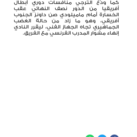
كما ودّع الترجي منافسات دوري أبطال
أفريقيا من الدور نصف النهائي عقب
الخسارة أمام ماميلودي صن داونز الجنوب
أفريقي، وهو ما زاد من حالة الغضب
الجماهيري تجاه الجهاز الفني، ليقرر النادي
إنهاء مشوار المدرب الفرنسي مع الفريق
.