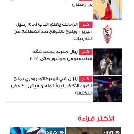
بن رمضان
الزمالك يغلق الباب أمام رحيل
خبر
«بيزيرا» ويلوح باللوائح ضد انقطاعه عن
التدريبات
ريال مدريد يجدد عقد
خبر
فينيسيوس جونيور حتى 2032
زلزال في الميركاتو: رودري يمنح
خبر
الضوء الأخضر لبرشلونة وسيتي يخفض
التكلفة
الأكثر قراءة
2073
7491