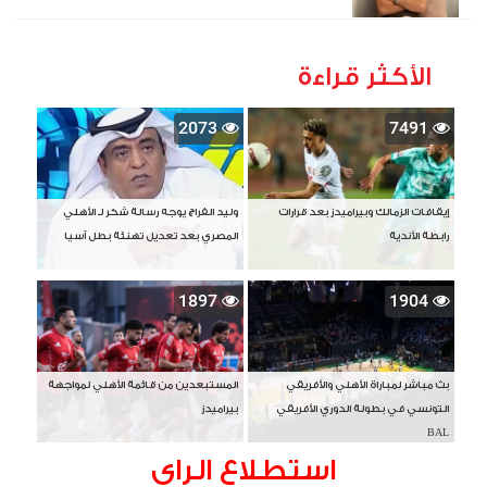
الأكثر قراءة
2073
7491
إيقافات الزمالك وبيراميدز بعد قرارات
وليد الفراج يوجه رسالة شكر لـ الأهلي
رابطة الأندية
المصري بعد تعديل تهنئة بطل آسيا
1897
1904
بث مباشر لمباراة الأهلي والأفريقي
المستبعدين من قائمة الأهلي لمواجهة
التونسي في بطولة الدوري الأفريقي
بيراميدز
BAL
استطلاع الراى