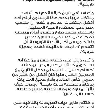
تاريخية
."
وأضاف: "في تاريخ كرة القدم لم أشاهد
منتخبًا عربيًا يقدم هذا المستوى أمام أحد
أفضل منتخبات العالم، والأهم أن منتخب
مصر لعب بمعظم لاعبيه المحليين،
باستثناء محمد صلاح وحسن، أمام منتخب
يضم أفضل لاعب في العالم ولاعبين
ينشطون في أكبر الأندية الأوروبية. أن
تتقدم 2-0 لمدة 80 دقيقة فهذه معجزة
كروية
."
وأثنى دياب على حسام حسن، مؤكدًا أنه
يستحق مكانة بين كبار المدربين، قائلًا:
"حسام حسن بالنسبة لي يدخل التاريخ مع
المدربين الكبار. فنيًا كان أفضل من كثير من
مدربي كأس العالم، وأدار جميع المباريات
بذكاء، وتدخلاته كانت ناجحة، ويعرف كيف
يقرأ المباراة ويوظف لاعبيه ويغير خططه
حسب المنافس
."
واختتم طارق دياب تصريحاته بالتأكيد على
أن منتخب مصر يجب أن يفخر بما حققه،