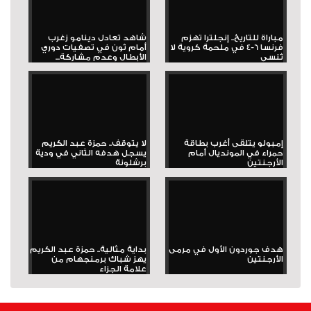
مباراة للتاريخ.. إنجلترا تهزم
شاهد تعادل دينامو زغرب
فرنسا 6-4 في ملحمة كروية لا
أمام ثون في تصفيات دوري
تُنسى
الأبطال وعدم مشاركة...
إمبولو يتلقى أغرب بطاقة
لا يتوقف.. حمزة عبد الكريم
حمراء في المونديال أمام
يسجل هدفه الثاني في ودية
الأرجنتين
برشلونة
هدف جوردون الأول في مرمى
بداية مثالية.. حمزة عبد الكريم
الأرجنتين
يهز شباك برمنجهام من
علامة الجزاء