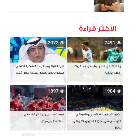
الأكثر قراءة
2073
7491
إيقافات الزمالك وبيراميدز بعد قرارات
وليد الفراج يوجه رسالة شكر لـ الأهلي
رابطة الأندية
المصري بعد تعديل تهنئة بطل آسيا
1897
1904
بث مباشر لمباراة الأهلي والأفريقي
المستبعدين من قائمة الأهلي
التونسي في بطولة الدوري الأفريقي
لمواجهة بيراميدز
BAL