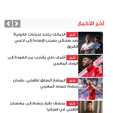
آخر الأخبار
vious
Next
الزمالك يتخذ إجراءات قانونية
خبر
ضد صحفي بسبب الإساءة إلى لاعبي
الفريق
أشرف داري يقترب من العودة إلى
خبر
الوداد المغربي
المرشح السابق للأهلي.. رشدان
خبر
ينضم للوداد المغربي
منصف بقرار ينضم إلى معسكر
خبر
الأهلي في إسبانيا