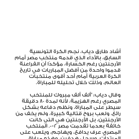
أشاد طارق دياب، نجم الكرة التونسية
السابق، بالأداء الذي قدمه منتخب مصر أمام
الأرجنتين رغم الخسارة، مؤكدًا أن الفراعنة
قدموا واحدة من أفضل المباريات في تاريخ
الكرة العربية أمام أحد أقوى منتخبات
العالم، وذلك خلال تحليله للمباراة
.
وقال دياب: "ألف ألف مبروك للمنتخب
المصري رغم الهزيمة، لأنه لمدة 80 دقيقة
سيطر على المباراة، ونظم دفاعه بشكل
رائع، ولعب بروح قتالية كبيرة، ولم يخف من
الأرجنتين، بل الأرجنتين هي التي كانت
خائفة بعدما تقدمت مصر 2-0. المنتخب
المصري عرف يدافع، ويهاجم، ويلعب على
المرتدات، وسجل هدفين، وهذه مباراة