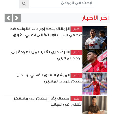
آخر الأخبار
vious
Next
الزمالك يتخذ إجراءات قانونية ضد
خبر
صحفي بسبب الإساءة إلى لاعبي الفريق
أشرف داري يقترب من العودة إلى
خبر
الوداد المغربي
المرشح السابق للأهلي.. رشدان
خبر
ينضم للوداد المغربي
منصف بقرار ينضم إلى معسكر
خبر
الأهلي في إسبانيا