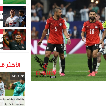
خ
ال
شب
خ
مو
إف
لاست
الأكثر قر
7491
إيقافات الزمالك وبيرامي
قرارات رابطة الأندية