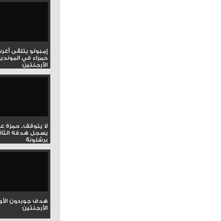
إمبولو يتلقى أغر
حمراء في المونديا
الأرجنتين
لا يتوقف.. حمزة ع
يسجل هدفه الثان
برشلونة
هدف جوردون الأو
الأرجنتين