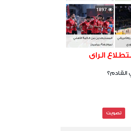
بطل آسيا
1897
 والأفريقي
المستبعدين من قائمة الأهلي
وري
لمواجهة بيراميدز
تطلاع الراى
 القادم؟
تصويت