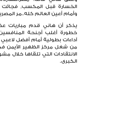
الخسارة قبل المكسب, فجائت مص
وأمام أعين العالم كله..مر المصري
يذكر أن هاني قدم مباريات ع
خطورة أغلب أجنحة المنافسين
آداءات بطولية أمام أفضل لاعبي
من شغل مركز الظهير الأيمن في 
الانتقادات التي تلقاها خلال مشوار
الكبرى.