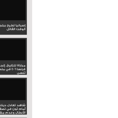
إسبانيا تطيح ببل
الوقت القاتل
مباراة للتاريخ.. إنج
فرنسا 6-4 ف
تُنسى
شاهد تعادل دينام
أمام ثون في تصف
الأبطال وعدم مشار