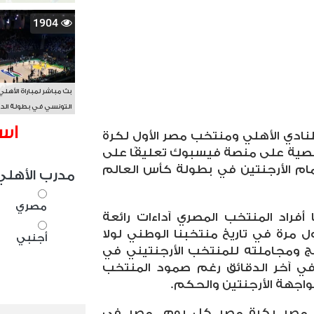
1904
بث مباشر لمباراة الأهلي
التونسي في بطولة الد
الأفريقي BAL
اس
نادي الأهلي ومنتخب مصر الأول لكرة
صية على منصة فيسبوك تعليقًا على
ج منتخب مصر من دور الـ16 أمام الأرجنتين في بطولة كأس العالم
مدرب الأهلي
مصري
أفراد المنتخب المصري آداءات رائعة
تصعد بالفريق لدور الـ8 لأول مرة في تاريخ منتخبنا الوطني لولا
أجنبي
ومجاملته للمنتخب الأرجنتيني في
في آخر الدقائق رغم صمود المنتخب
واجهة الأرجنتين والحكم.
دة..مصر بكرة..مصر كل يوم, مصر في