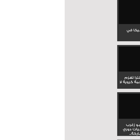
جيكا في
لترا تهزم
ي ملحمة كروية لا
و زغرب
يات دوري
كة...