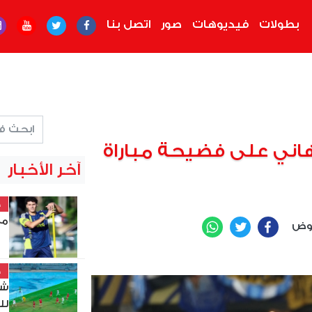
بطولات
فيديوهات
صور
اتصل بنا
اني على فضيحة مباراة
آخر الأخبار
خ
مع
عوض
WhatsApp
Twitter
Facebook
خ
شي
لل