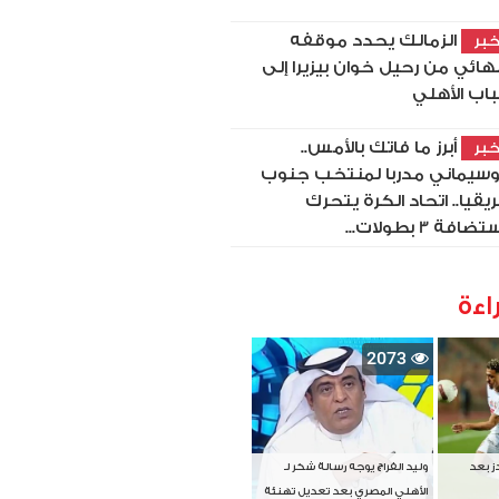
الزمالك يحدد موقفه
بر
نهائي من رحيل خوان بيزيرا إلى
اب الأهلي
أبرز ما فاتك بالأمس..
بر
سيماني مدربا لمنتخب جنوب
ريقيا.. اتحاد الكرة يتحرك
ضافة 3 بطولات...
اءة
2073
دز بعد
وليد الفراج يوجه رسالة شكر لـ
الأهلي المصري بعد تعديل تهنئة